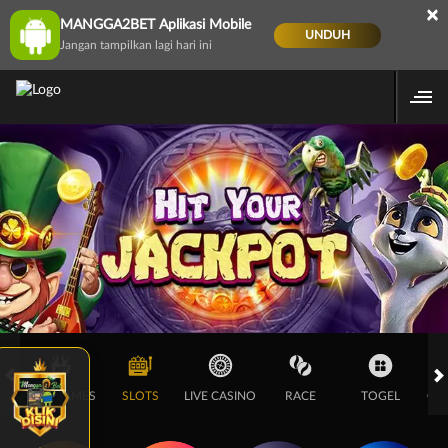
×
MANGGA2BET Aplikasi Mobile
UNDUH
Jangan tampilkan lagi hari ini
HOT GAMES
SLOTS
LIVE CASINO
RACE
TOGEL
OL